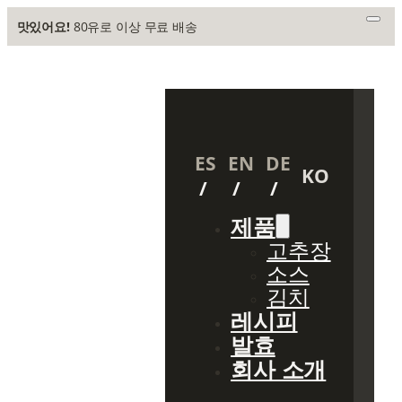
맛있어요!
80유로 이상 무료 배송
ES
EN
DE
KO
제품
고추장
소스
김치
레시피
발효
회사 소개