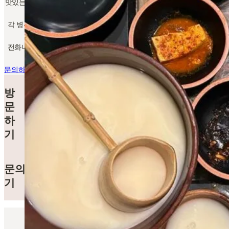
맛있는 김치의 비하인드 스토리가 궁금하시거나 주문에 도움이 필요하
시면 메시지로 문의해 주세요.
각 병은 마요르카에서 정성스럽게 만들어지며, 맛만큼이나 훌륭한 서
비스에도 열정을 쏟고 있습니다.
전화나 이메일로 문의하세요. 기쁜 마음으로 최대한 빨리 연락드리겠
습니다.
문의하기
전화 문의
주소
BI_밥_제조_
방
카레 드 기세르, 10
07001 팔마 데 마요르카
문
발레아레스 제도 / 스페인
하
기
이메일
문의하
office@bibap-manufacture.com
기