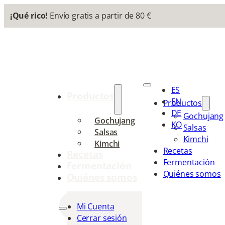
¡Qué rico!
Envío gratis a partir de 80 €
ES
Productos
EN
Productos
DE
Gochujang
Gochujang
KO
Salsas
Salsas
Kimchi
Kimchi
Recetas
Recetas
Fermentación
Fermentación
Quiénes somos
Quiénes somos
Mi Cuenta
ES
Cerrar sesión