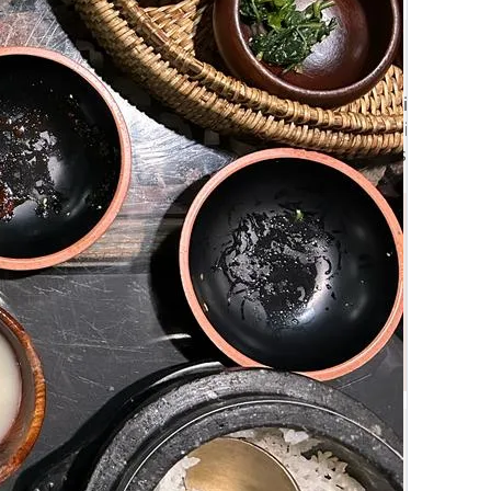
Póngase en contacto con 
cer la historia de nuestro delicioso kimchi o necesita ayuda
 elabora con esmero aquí, en Mallorca, y nos apasiona tanto
ros por teléfono o correo electrónico. Estaremos encantado
p_manufacture_
.com