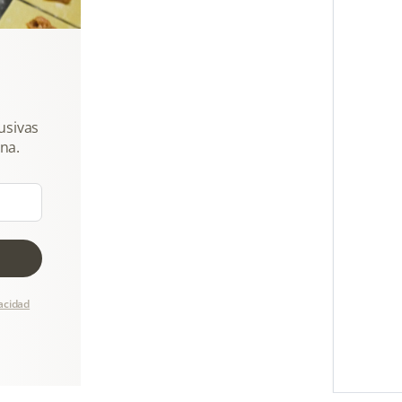
usivas
na.
vacidad