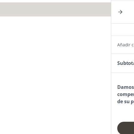
Añadir 
Subtot
Damos p
compen
de su p