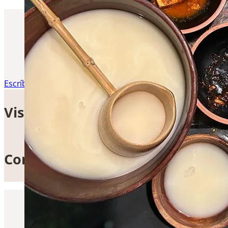
Si tiene curiosidad por cono
Cada tarro se
Póngase en contacto con nosot
Escríbenos
Llámenos
Dirección
bi_ba
Calle de Guixers, 10
Visítenos
07001 Palma de Mallorca
Islas Baleares / España
Correo electrónico
office@bibap-manufacture
Contáctanos