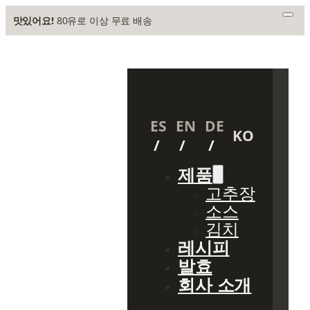
맛있어요!
80유로 이상 무료 배송
ES
EN
DE
KO
제품
고추장
소스
김치
레시피
발효
회사 소개